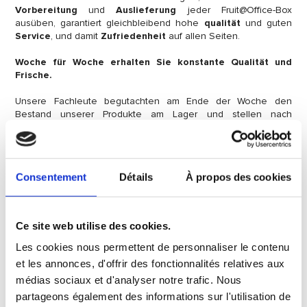
Vorbereitung
und
Auslieferung
jeder Fruit@Office-Box
ausüben, garantiert gleichbleibend hohe
qualität
und guten
Service
, und damit
Zufriedenheit
auf allen Seiten.
Woche für Woche erhalten Sie konstante Qualität und
Frische.
Unsere Fachleute begutachten am Ende der Woche den
Bestand unserer Produkte am Lager und stellen nach
Verkostung eine exzellente Obstauswahl für die Fruit@Office
Boxen der folgenden Woche zusammen.
GARANTIERTE QUALITÄT
Consentement
Détails
À propos des cookies
Die Zertifizierung nach ISO 9001 : 2008 unseres Partners
Grosbusch SA
Die internationale Norm ISO 9001: 2008 spezifiziert die
Anforderungen in Bezug auf das Qualitätsmanagementsystem,
Ce site web utilise des cookies.
wenn ein Betrieb:
Les cookies nous permettent de personnaliser le contenu
seine Fähigkeit nachweisen muss, regelmäßig ein
et les annonces, d'offrir des fonctionnalités relatives aux
Produkt liefern zu können, das mit den Anforderungen
médias sociaux et d'analyser notre trafic. Nous
der Kunden übereinstimmt
partageons également des informations sur l'utilisation de
die Zufriedenheit seiner Kunden durch eine effiziente