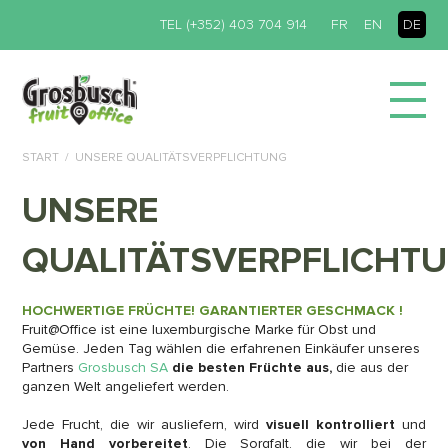
TEL (+352) 403 704 914
FR
EN
DE
START
UNSERE QUALITÄTSVERPFLICHTUNG
UNSERE
QUALITÄTSVERPFLICHT
HOCHWERTIGE FRÜCHTE! GARANTIERTER GESCHMACK !
Fruit@Office ist eine luxemburgische Marke für Obst und
Gemüse. Jeden Tag wählen die erfahrenen Einkäufer unseres
Partners
Grosbusch SA
die besten Früchte aus,
die aus der
ganzen Welt angeliefert werden.
Jede Frucht, die wir ausliefern, wird
visuell kontrolliert
und
von Hand vorbereitet
. Die Sorgfalt, die wir bei der