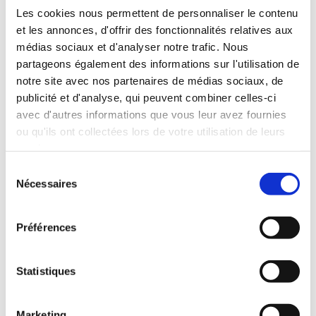
Les cookies nous permettent de personnaliser le contenu
et les annonces, d'offrir des fonctionnalités relatives aux
médias sociaux et d'analyser notre trafic. Nous
partageons également des informations sur l'utilisation de
notre site avec nos partenaires de médias sociaux, de
publicité et d'analyse, qui peuvent combiner celles-ci
avec d'autres informations que vous leur avez fournies
ou qu'ils ont collectées lors de votre utilisation de leurs
Trockenfrüchte
services.
Sélection
Die Energie-Auswahl für einen gesunden
Nécessaires
du
Snack
consentement
Mindestens 4 Sorten
Préférences
39.99
€
Abonnement
Statistiques
Einzelbestellung
Marketing