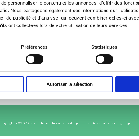
nnen von unserem Serviceangebot profitieren, wir liefern ab einer
e personnaliser le contenu et les annonces, d'offrir des fonctio
heit von Montagnachmittag bis Freitag.
rafic. Nous partageons également des informations sur l'utilisati
, de publicité et d'analyse, qui peuvent combiner celles-ci avec
liefern wir gratis.
ils ont collectées lors de votre utilisation de leurs services.
llen können, bieten wir unterschiedliche Obstkorb-Kompositionen an
.
Préférences
Statistiques
Autoriser la sélection
Copyright 2026 /
Gesetzliche Hinweise
/
Allgemeine Geschäftsbedingungen