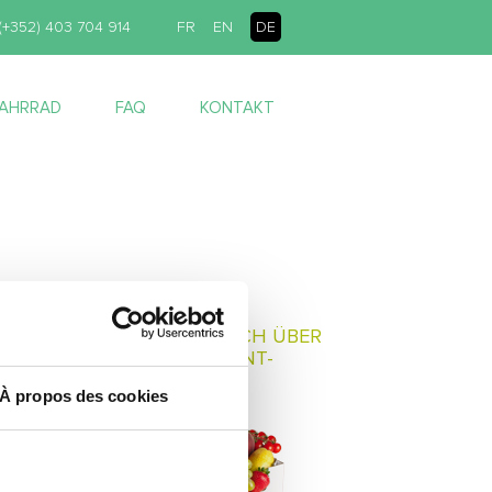
(+352) 403 704 914
FR
EN
DE
FAHRRAD
FAQ
KONTAKT
INTERESSIERT?
INFORMIEREN SIE SICH ÜBER
UNSERE ABONNEMENT-
PAKETE
À propos des cookies
> ZUR BESTELLUNG