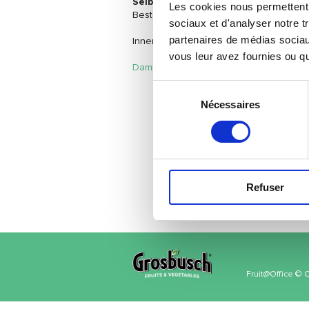
Selbst die kleinsten Unternehmen
kö
Les cookies nous permettent d
Bestellmenge von einer Fruit@Office-Ein
sociaux et d'analyser notre t
partenaires de médias sociaux
Innerhalb des Großherzogtums Luxemburg 
vous leur avez fournies ou qu'
Damit wir Ihre Wünsche individuell erfü
Sélection
Nécessaires
du
consentement
Refuser
Fruit@Office © 