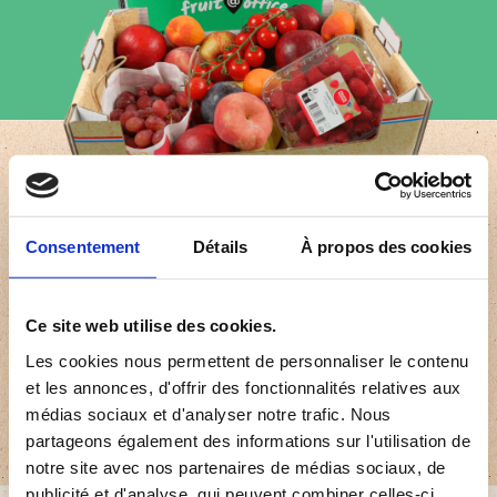
Mit Fruit@Office bieten
Consentement
Détails
À propos des cookies
Sie Ihrem Team das Beste
an frischem Obst, Tag für
Ce site web utilise des cookies.
Tag, mit einem Service,
Les cookies nous permettent de personnaliser le contenu
der zuverlässig, flexibel
et les annonces, d'offrir des fonctionnalités relatives aux
und engagiert ist.
médias sociaux et d'analyser notre trafic. Nous
partageons également des informations sur l'utilisation de
notre site avec nos partenaires de médias sociaux, de
publicité et d'analyse, qui peuvent combiner celles-ci