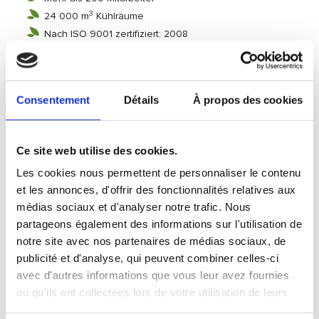
3
24 000 m
Kühlräume
Nach ISO 9001 zertifiziert: 2008
Mehr Informationen auf der Internetseite
www.grosbusch.lu
SOLIDARITÄT IM ALLTAG
Dank unserer Kunden hat Fruit@Office bis jetzt bereits 3
Consentement
Détails
À propos des cookies
Tonnen Obst weiterverteilt! Fünf Vereinigungen haben
bislang von unseren Obstlieferungen profitiert, die sich
über mehrere Wochen/Monate verteilten:
Ce site web utilise des cookies.
Tageszentrum TOX-IN (Abrigado) (72 Fruit@Office) :
Les cookies nous permettent de personnaliser le contenu
Zentrum zur Unterstützung von Personen aus dem
et les annonces, d'offrir des fonctionnalités relatives aux
Umfeld von Drogensucht, Kriminalität und Prostitution;
médias sociaux et d'analyser notre trafic. Nous
D’Stëmm vun der Strooss (160 Fruit@Office) :
eine
partageons également des informations sur l'utilisation de
Vereinigung, die sich für die soziale und berufliche
notre site avec nos partenaires de médias sociaux, de
Integration von benachteiligten Personen einsetzt;
publicité et d'analyse, qui peuvent combiner celles-ci
Femmes en détresse (48 Fruit@Office) :
Die Vereinigung
avec d'autres informations que vous leur avez fournies
hat zum Ziel, Frauen, deren Kindern und jungen
ou qu'ils ont collectées lors de votre utilisation de leurs
Mädchen einen effizienten Schutz gegen Gewalt zu
bieten, indem sie Häuser als Zufluchtstätte für Frauen
services.