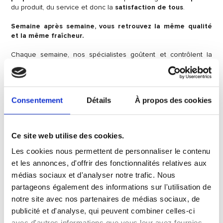
du produit, du service et donc la
satisfaction de tous
.
Semaine après semaine, vous retrouvez la même qualité
et la même fraîcheur.
Chaque semaine, nos spécialistes goûtent et contrôlent la
qualité de chaque produit, afin de réaliser la meilleure
composition de boîte Fruit@Office pour la semaine qui suit.
NOTRE GARANTIE QUALITE : La certification ISO 9001 :
Consentement
Détails
À propos des cookies
2008 de notre partenaire Grosbusch SA
Cette certification spécifie les exigences relatives au système
de management de la qualité lorsqu’un organisme :
Ce site web utilise des cookies.
doit démontrer son aptitude à fournir régulièrement un
produit conforme aux exigences des clients
Les cookies nous permettent de personnaliser le contenu
vise à accroître la satisfaction de ses clients par
et les annonces, d'offrir des fonctionnalités relatives aux
l’application efficace du système, y compris les
médias sociaux et d'analyser notre trafic. Nous
processus pour l’amélioration continue du système et
partageons également des informations sur l'utilisation de
l’assurance de la conformité aux exigences des clients
et aux exigences réglementaires applicables.
notre site avec nos partenaires de médias sociaux, de
publicité et d'analyse, qui peuvent combiner celles-ci
Le Label « Gesond iessen, Méi bewegen »
avec d'autres informations que vous leur avez fournies