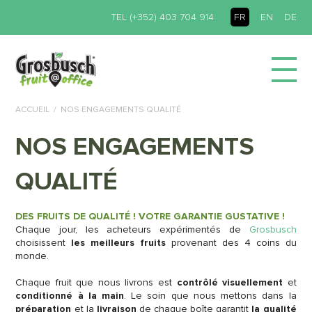
TEL (+352) 403 704 914
FR
EN
DE
ACCUEIL
NOS ENGAGEMENTS QUALITÉ
NOS ENGAGEMENTS
QUALITÉ
DES FRUITS DE QUALITÉ ! VOTRE GARANTIE GUSTATIVE !
Chaque jour, les acheteurs expérimentés de
Grosbusch
choisissent
les meilleurs fruits
provenant des 4 coins du
monde.
Chaque fruit que nous livrons est
contrôlé visuellement
et
conditionné à la main
. Le soin que nous mettons dans la
préparation
et la
livraison
de chaque boîte garantit
la qualité