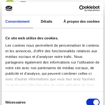
3
LIVRAISON
Nos spécialistes conditionnent vos boîtes
Consentement
Détails
À propos des cookies
Fruit@Office la veille au soir du jour de
livraison.
Les livraisons se font du lundi au vendredi
pour les clients abonnés et du mardi au
Ce site web utilise des cookies.
vendredi pour les commandes ponctuelles.
Les cookies nous permettent de personnaliser le contenu
Toutes nos livraisons sont gratuites au
et les annonces, d'offrir des fonctionnalités relatives aux
Grand-Duché de Luxembourg.
médias sociaux et d'analyser notre trafic. Nous
partageons également des informations sur l'utilisation de
notre site avec nos partenaires de médias sociaux, de
4
FACTURATION ET PAIEMENT
publicité et d'analyse, qui peuvent combiner celles-ci
avec d'autres informations que vous leur avez fournies
Lorsque vous souscrivez un abonnement,
ou qu'ils ont collectées lors de votre utilisation de leurs
vous ne payez rien à la commande. Vous
services.
recevez votre facture mensuellement. Pour la
régler, vous devez faire un virement bancaire.
Sélection
Nécessaires
du
Si vous commandez un ou plusieurs boxes à