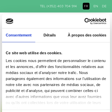
TEL (+352) 403 704 914
FR
EN
DE
Consentement
Détails
À propos des cookies
ACCUEIL
POLITIQUE DE COOKIES (UE)
POLITIQUE DE COOKIES
Ce site web utilise des cookies.
Les cookies nous permettent de personnaliser le contenu
(UE)
et les annonces, d'offrir des fonctionnalités relatives aux
médias sociaux et d'analyser notre trafic. Nous
[cmplz-document type= »cookie-statement » region= »eu »]
partageons également des informations sur l'utilisation de
notre site avec nos partenaires de médias sociaux, de
publicité et d'analyse, qui peuvent combiner celles-ci
INTÉRESSÉ ?
avec d'autres informations que vous leur avez fournies
DÉCOUVREZ NOS FORMULES D'ABONNEMENT
ou qu'ils ont collectées lors de votre utilisation de leurs
services.
> JE COMMANDE