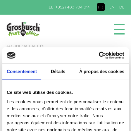
TEL (+352) 403 704 914
FR
EN
DE
ACCUEIL
/ ACTUALITÉS
1. QU’EST-CE QUE
Consentement
Détails
À propos des cookies
FRUIT@OFFICE ?
Fruit@Office est une approche positive et innovante.
Finis
Ce site web utilise des cookies.
les grignotages intempestifs et culpabilisants ! Fruit@Office
Les cookies nous permettent de personnaliser le contenu
répond aux nouvelles motivations sur le lieu de travail en
termes de
convivialité
et de
vitalité
: enfin des collations
et les annonces, d'offrir des fonctionnalités relatives aux
saines et savoureuses !
médias sociaux et d'analyser notre trafic. Nous
partageons également des informations sur l'utilisation de
Nous livrons vos boîtes du lundi au vendredi dans vos
notre site avec nos partenaires de médias sociaux, de
bureaux.