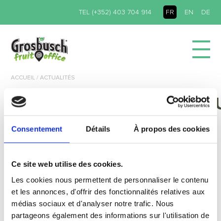
TEL (+352) 403 704 914
FR
EN
DE
ACCUEIL
/ ACTUALITÉS
500010_BOX_BASIC_CO
1-1 COPY
Consentement
Détails
À propos des cookies
Ce site web utilise des cookies.
Les cookies nous permettent de personnaliser le contenu
et les annonces, d'offrir des fonctionnalités relatives aux
médias sociaux et d'analyser notre trafic. Nous
partageons également des informations sur l'utilisation de