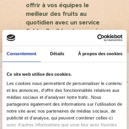
offrir à vos équipes le
meilleur des fruits au
quotidien avec un service
fiable, flexible et engagé.
Consentement
Détails
À propos des cookies
Ce site web utilise des cookies.
Pourquoi choisir
Les cookies nous permettent de personnaliser le contenu
et les annonces, d'offrir des fonctionnalités relatives aux
Fruit@Office pour vos
médias sociaux et d'analyser notre trafic. Nous
partageons également des informations sur l'utilisation de
fruits au bureau au
notre site avec nos partenaires de médias sociaux, de
publicité et d'analyse, qui peuvent combiner celles-ci
Luxembourg ?
avec d'autres informations que vous leur avez fournies