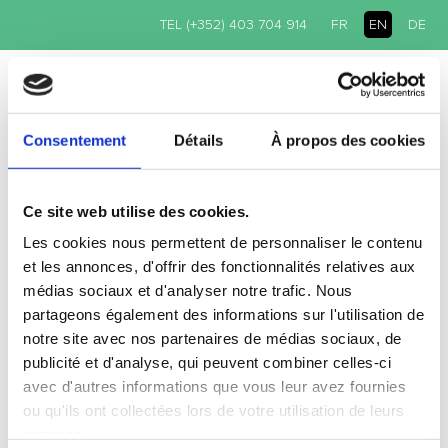
TEL (+352) 403 704 914
FR
EN
DE
Consentement
Détails
À propos des cookies
ACCUEIL
/ ACTUALITÉS
AFTERWORK
Ce site web utilise des cookies.
NEWS
Les cookies nous permettent de personnaliser le contenu
et les annonces, d'offrir des fonctionnalités relatives aux
médias sociaux et d'analyser notre trafic. Nous
partageons également des informations sur l'utilisation de
notre site avec nos partenaires de médias sociaux, de
publicité et d'analyse, qui peuvent combiner celles-ci
avec d'autres informations que vous leur avez fournies
ou qu'ils ont collectées lors de votre utilisation de leurs
services.