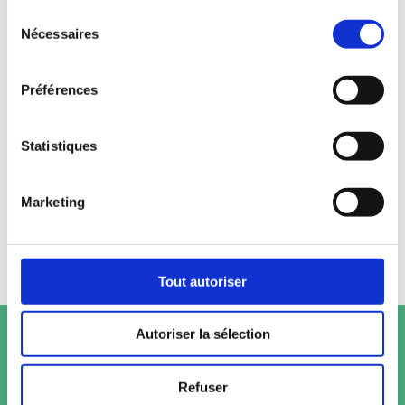
Sélection
Nécessaires
du
consentement
Préférences
Statistiques
Marketing
Tout autoriser
Autoriser la sélection
Refuser
Fruit@Office © Copyright 2026 /
Legal notices
/
General terms of sale